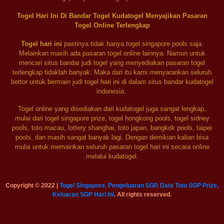
Togel Hari Ini Di Bandar Togel Kudatogel Menyajikan Pasaran
Togel Online Terlengkap
Togel hari ini
pastinya tidak hanya togel singapore pools saja.
Melainkan masih ada pasaran togel online lainnya. Namun untuk
mencari situs bandar judi togel yang menyediakan pasaran togel
terlengkap tidaklah banyak. Maka dari itu kami menyarankan seluruh
bettor untuk bermain judi togel hari ini di dalam situs bandar kudatogel
indonesia.
Togel online yang disediakan dari kudatogel juga sangat lengkap,
mulai dari togel singapore prize, togel hongkong pools, togel sidney
pools, toto macau, lottery shanghai, toto japan, bangkok pools, taipei
pools, dan masih sangat banyak lagi. Dengan demikian kalian bisa
mulai untuk memainkan seluruh pasaran togel hari ini secara online
melalui kudatogel.
Copyright © 2022 |
Togel Singapore, Pengeluaran SGP, Data Toto SGP Prize,
Keluaran SGP Hari Ini
. All rights reserved.