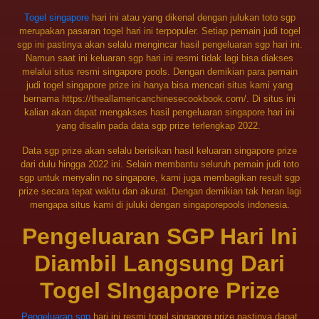
Togel singapore
hari ini atau yang dikenal dengan julukan toto sgp
merupakan pasaran togel hari ini terpopuler. Setiap pemain judi togel
sgp ini pastinya akan selalu mengincar hasil pengeluaran sgp hari ini.
Namun saat ini keluaran sgp hari ini resmi tidak lagi bisa diakses
melalui situs resmi singapore pools. Dengan demikian para pemain
judi togel singapore prize ini hanya bisa mencari situs kami yang
bernama https://theallamericanchinesecookbook.com/
. Di situs ini
kalian akan dapat mengakses hasil pengeluaran singapore hari ini
yang disalin pada data sgp prize terlengkap 2022.
Data sgp prize akan selalu berisikan hasil keluaran singapore prize
dari dulu hingga 2022 ini. Selain membantu seluruh pemain judi toto
sgp untuk menyalin no singapore, kami juga membagikan result sgp
prize secara tepat waktu dan akurat. Dengan demikian tak heran lagi
mengapa situs kami di juluki dengan singaporepools indonesia.
Pengeluaran SGP Hari Ini
Diambil Langsung Dari
Togel SIngapore Prize
Pengeluaran sgp
hari ini resmi togel singapore prize pastinya dapat